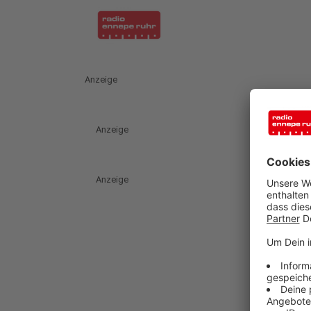
Anzeige
Anzeige
Anzeige