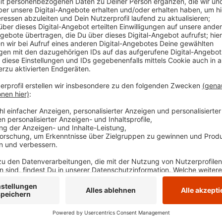
steht auf hier:
Anmeldungen sind möglich über die JUFÖ-App (ko
unter folgendem
Link
.
Termin: Samstag, 1. Februar 2025 von 10 bis 13 U
Holthausen, In der Behrenbeck 27 in Hattingen
Veröffentlicht:
Dienstag, 28.01.2025 06:51
Anzeige