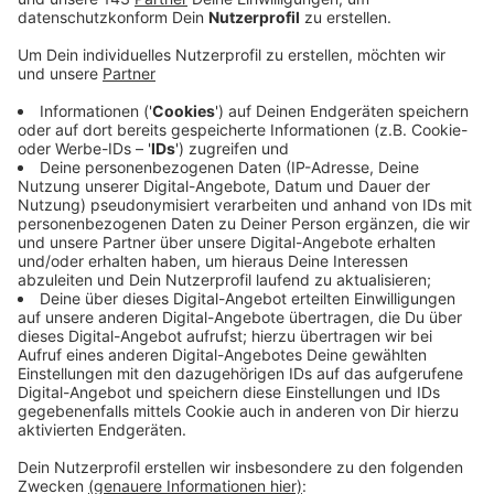
haben die Neubürger bereits bei ihrer Anmeldung
ein Einwilligungsformular unterschrieben und sind
dann schriftlich eingeladen worden. Jetzt möchte
die Stadt auch denen die Möglichkeit geben, am
Empfang teilzunehmen, die das Formular nicht
unterschrieben haben. Sie können sich telefonisch
oder per Mail bei der Stadt melden. Die Kontakte
stehen auf radio ennepe ruhr.de.
Interessierte können sich bis zum 13. November
unter FB10@hattingen.de oder telefonisch unter
(02324) 204 3231 mit Angabe der Adresse melden,
um eine Einladung mit näheren Informationen zu
erhalten.
Veröffentlicht:
Mittwoch, 08.11.2023 14:16