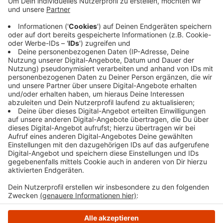
Abbruchkante liege direkt hinter der Leitplanke
des Parkplatzes, so die Stadt. Daher habe sie die
Fläche gesperrt, um die Verkehrssicherheit zu
gewährleisten. Aufgefallen sei der Hangrutsch bei
einer Routine-Kontrolle. Jetzt werde geklärt,
welche Maßnahmen erforderlich sind.
Veröffentlicht:
Freitag, 02.02.2024 15:18
Anzeige
Anzeige
Anzeige