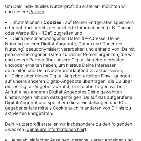
Anzeige
Weil die Verkehrsregelungen an der Baustelle
wiederholt nicht beachtet wurden und sich die
Beschwerden häuften, werde während der
Herbstferien die Vollsperrung eingerichtet, so die
Stadt. Auch die Buslinie 559 wird umgeleitet. Durch die
Vollsperrung sollen die Arbeiten zügiger und sicher
abgeschlossen werden. Die AVU verlegt dort
Leitungen.
Anzeige