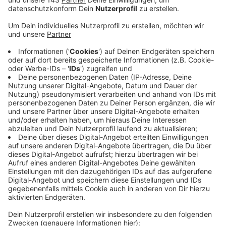
"IndustrieInsekten"
Es gibt immer weniger Insekten – allerdings sind
die Tiere unverzichtbar für ein funktionierendes
Ökosystem.
Veröffentlicht:
Mittwoch, 18.05.2022 15:36
Anzeige
Um auf das Problem aufmerksam zu machen und für
das Thema Insekten zu begeistern, plant das LWL-
Industriemuseum Henrichshütte in Hattungen eine
Wanderausstellung zum Thema „IndustrieInsekten“.
Dafür stellt die NRW-Stiftung dem Förderverein
Industriemuseum Henrichshütte bis zu 50.000 Euro zur
Verfügung. Der Förderbescheid ist gestern übergeben
worden.