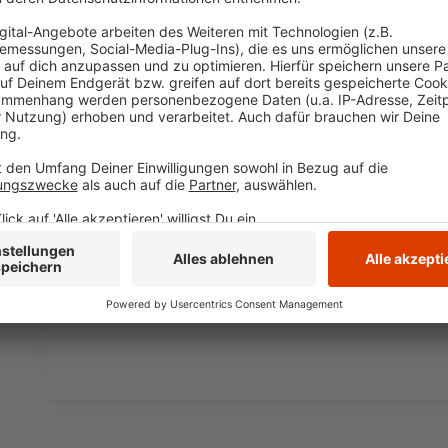
Preisvergabe realisiert werden. Bereits umgesetzte
zurückliegen.
Es können bis zu drei Preise vergeben werden.
1. Pre
Preis 1.000 Euro.
Darüber entscheidet die Jury nac
Vertretern aus Politik, Verwaltung und Medien, sow
Mitglied. Die Verleihung dieses Preises wird im Ra
Jahres erfolgen. Bewerbungen kann online oder per 
Stadt Hattingen, Büro des Bürgermeisters, Rathausp
a.jüttendonk@hattingen.de eingereicht werden. Bei F
(02324) 204 3232. Weitere Informationen und die Un
Hattinger Homepage
.
Anzeige