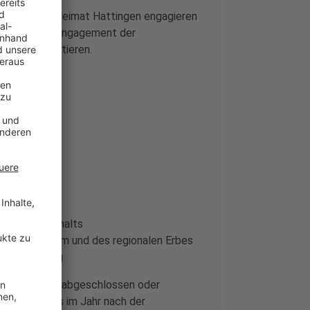
 und in ihrer Heimat Hattingen engagieren
ist, dass das Engagement der
davon profitieren.
rfüllt sein:
es Zusammenhalts
tion, Brauchtum und des regionalen Erbes
 Verwurzelung
lich, bereits abgeschlossen oder
n spätestens im Jahr nach der