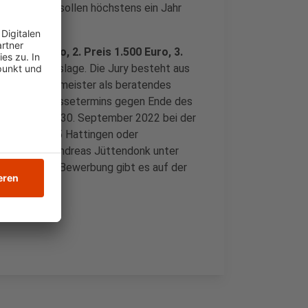
 Maßnahmen sollen höchstens ein Jahr
is 2.500 Euro, 2. Preis 1.500 Euro, 3.
h Bewerbungslage. Die Jury besteht aus
ie dem Bürgermeister als beratendes
hmen eines Pressetermins gegen Ende des
Post bis zum 30. September 2022 bei der
latz 1, 45525 Hattingen oder
ragen hilft Andreas Jüttendonk unter
terlagen zur Bewerbung gibt es auf der