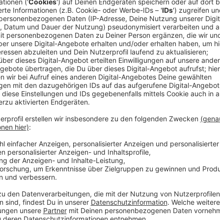
Der Preis ist für Menschen, die sich ehrenamtlich für
und sie so zu etwas Einzigartigem machen. Wichtig 
Stadtgesellschaft zugutekommt und viele Menschen 
Anzeige
Weitere Infos
Anzeige
Von diesen drei Preiskriterien muss mindestens eins e
- Beitrag zur Stärkung der Gemeinschaft und d
- Beitrag zum Erhalt und zur Stärkung von Tradi
- Beitrag zur Stärkung der lokalen Identität und
Die Maßnahmen müssen nachhaltig, allgemein zugäng
abschlussreif sein. Umsetzungsreife Projekte müsse