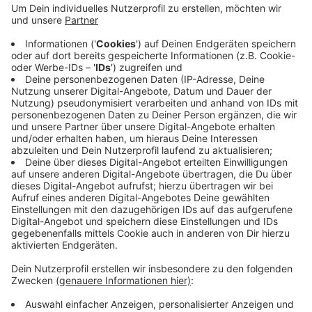
und Jugendliche können schon am Vormittag
helfen, mit Kreide einen bunten Teppich auf das
Pflaster zu malen. Anlass für die Veranstaltung ist
der bundesweite Tag des Ehrenamtes. Wer
mitmachen will, kann sich vorab bei der Stadt
Hattingen melden, bei Astrid Cieplik, E-Mail
a.cieplik@hattingen.de oder Telefon 02324
20243210.
Veröffentlicht:
Freitag, 29.05.2026 13:48
Anzeige
Anzeige