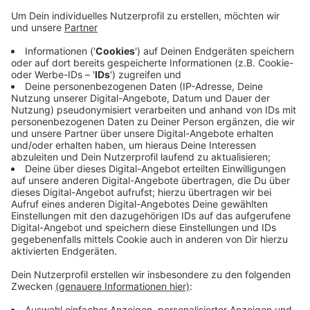
Acht davon haben es in das Finale geschafft, das ist
Sonntag (26.10.) ab 11 Uhr im Stadtmuseum
Hattingen. Bei der öffentlichen Lesung können wir alle
dann die Texte hören. Die Texte sind der Jury anonym
vorgelegt worden, die Themen reichen von Tod und
Erinnerung bis zu Umwelt und Zivilcourage. Der
Wettbewerb gilt als Sprungbrett für literarische
Karrieren und richtet sich an 16- bis 25-Jährige. Das
Preisgeld beträgt jeweils 300 Euro. Mehr Infos zum
Literaturpreis
hier
.
Anzeige