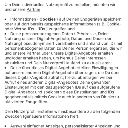
alle. Die Auswahl ist dabei größer als im Vorjahr
und reicht von Gemüse über Kräuter bis hin zu
hübschen Pflanzen. Die können sich die Menschen
dann auf dem Balkon, der Fensterbank oder im
Garten selber züchten. Die Aktion läuft die
nächsten Monate in der Stadtbibliothek im
Reschop Carrée. Morgen gitbt's zum Start einen
Aktionstag mit Fachleuten, die Tipps geben und
auch eine Bastelaktion.
Veröffentlicht:
Freitag, 28.02.2025 06:26
Anzeige
Anzeige