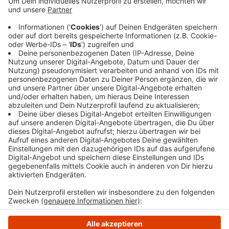
auch nicht über Fremdfirmen, heißt es von den
Stadtwerken. Deren Mitarbeiter können sich alle
über spezielle Ausweise identifizieren. Wer
ungewollt einen Vertrag abgeschlossen hat, kann
diesen in der Regel innerhalb von 14 Tagen
widerrufen – das gilt auch für Haustürgeschäfte.
Veröffentlicht:
Montag, 24.03.2025 15:53
Anzeige
Anzeige
Anzeige