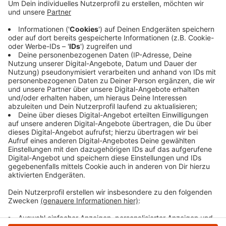
ihre Produkte und Ernte heute auf dem Märkischen
Platz. Regionales Obst und Gemüse, Fleisch und Eier
sind einige der Dinge, die es dort direkt vom Erzeuger
gibt. Außerdem organisieren die Bauern unter anderem
Ponyreiten, einen Bienenschaukasten der Imker und
leckere kulinarische Köstlichkeiten aus der Region.
Der Herbstmarkt läuft von 11.00 bis 18.00 Uhr.
Anzeige
Anzeige