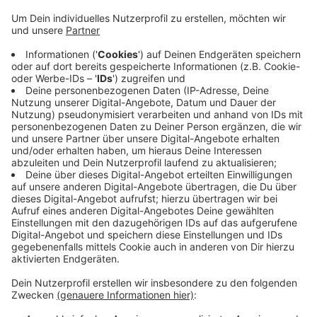
und Radverkehr können in dieser Zeit die Brücke
benutzen. Der Verkehr wird über die
Schillerstraße/Breddestraße geleitet. Eine Ampel
soll da den Verkehr regeln. Zudem wird die
gesamte Breddestraße mit Halteverbotsschildern
ausgestattet, heißt es. Auch Buslinien müssen in
dieser Zeit umgeleitet werden. Darunter die Linien
519, 582, 564 sowie der Bürgerbus. Die
Ersatzhaltestelle befindet sich dann auf der
Breddestraße. Die Sanierungsarbeiten der Brücke
kosten rund 550.000 Euro.
Veröffentlicht:
Montag, 31.03.2025 06:35
Anzeige