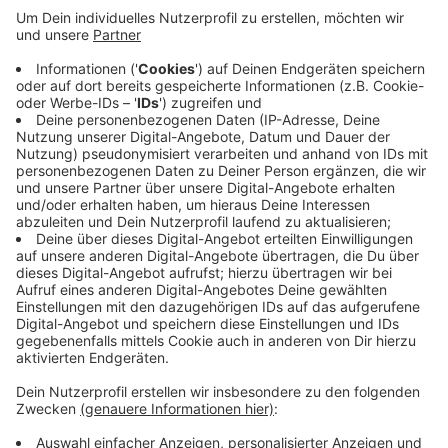
aus einem Schrank genommen und sind dann
unerkannt entkommen. Im Tresor waren ein paar
hundert Euro. Die Polizei sucht jetzt Zeuginnen
und Zeugen.
Wer Hinweise geben kann, der soll sich bitte bei
der Polizei unter der Telefonnummer 02324-9166-
2200 melden.
Veröffentlicht:
Donnerstag, 23.01.2025 16:05
Anzeige