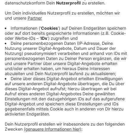
Anzeige
Vom 28. Mai bis zum 01. Juni ist die „untere“
Hauptstraße bis zum Kreuzungsbereich
Wetterstraße/Stiftstraße sowie die Wetterstraße ab
der Friedensstraße bis zum Kreuzungsbereich
Wetterstraße/Hauptstraße dicht. Busse werden im
Veranstaltungszeitraum über die Mühlenstraße und die
Goethestraße umgeleitet. Weil es schwierig werden
kann, vor Ort zu parken, empfiehlt die Stadt, mit dem
Bus anzureisen. Der Herdecker Bürgerbus zum Beispiel
bietet abends einige Zusatzfahrten an und pendelt bis
nach 23 Uhr von der Stadtmitte bis zum Schraberg.
Mehr Infos gibt´s
hier
.
Anzeige