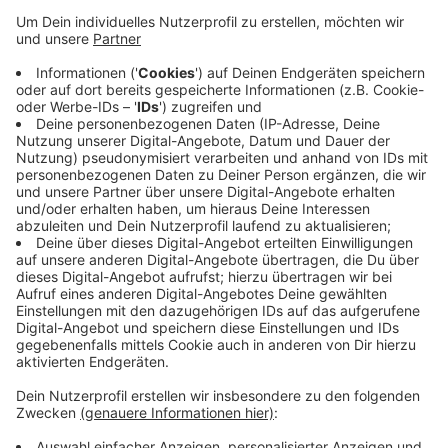
München hat Moritz Küpper bei den
Schwergewichten den achten Platz geholt und
sich damit für die Nationalmannschaft empfohlen.
In Münster hat Felix Waltenberg bei den Junioren
gleich drei Siege eingefahren. Und auch beim
Nachwuchs lief es rund: In Oberhausen haben die
Herdecker Kinder beim Wasser-Slalom und auf der
tausend-Meter-Strecke richtig starke
Platzierungen erkämpft. Der Verein zeigt sich sehr
zufrieden mit dem Auftakt.
Veröffentlicht:
Montag, 11.05.2026 06:34
Anzeige