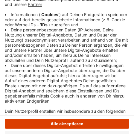
Markt nur noch von 7.30 bis 13 Uhr, statt wie
bisher bis 15 Uhr auf. Die Änderungen gelten ab
heute (26.11.) bis einschließlich Heiligabend
(24.12.). Ab Silvester ist der Wochenmarkt wieder
auf seinem alten Platz.
Veröffentlicht:
Dienstag, 26.11.2024 09:33
Anzeige
Anzeige
Anzeige