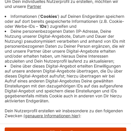
Am Freitagabend (11.07.25) wollte die Frau zusammen
mit einer anderen Person auf dem Dachboden des
Mehrfamilienhauses in der Innenstadt Wäsche
aufhängen. Jedoch konnte sie den Rückweg über die
Treppe nicht meistern und rief die Einsatzkräfte. Die
begleiteten die Frau mithilfe einer Schleifkorbtrage
runter. Die Frau blieb unverletzt.
Anzeige
Anzeige