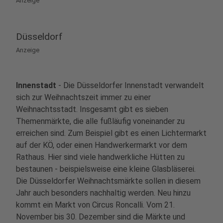
Anzeige
Haus Grünewald 1
Düsseldorf
27
Weihnachtsmarkt Willingen
Anzeige
Willingen (Upland)
34508
Innenstadt
- Die Düsseldorfer Innenstadt verwandelt
28
sich zur Weihnachtszeit immer zu einer
Winterberg Zentrum
Weihnachtsstadt. Insgesamt gibt es sieben
Am Waltenberg
Themenmärkte, die alle fußläufig voneinander zu
59955 Winterberg
erreichen sind. Zum Beispiel gibt es einen Lichtermarkt
auf der KÖ, oder einen Handwerkermarkt vor dem
29
Rathaus. Hier sind viele handwerkliche Hütten zu
Weihnachtsmarkt Wesel
bestaunen - beispielsweise eine kleine Glasbläserei.
Berliner Tor
Die Düsseldorfer Weihnachtsmärkte sollen in diesem
46483 Wesel
Jahr auch besonders nachhaltig werden. Neu hinzu
kommt ein Markt von Circus Roncalli. Vom 21.
November bis 30. Dezember sind die Märkte und