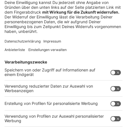
Seide, Backwaren, Spielzeug, Geräte, Bekleidung und
viele andere Überraschungen um die Weihnachtszeit",
kündigen die Veranstalter an.
Weitere Infos
Anzeige
Kreis Steinfurt
Anzeige
winter:city Rheine -
Wer auf seiner Tour nach den
schönsten Weihnachtsmärkten in Rheine Station
macht, bekommt ganz verschiedene Dinge angeboten,
die zum Verweilen locken. Das wäre die größte
Glühweinpyramide des Münsterlandes und der
Emszauber, die den gastronomischen