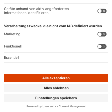
Zechenpark, Kloster oder Seen kann gewählt werden,
ab Mitte November geht die Saison los. Egal ob in
Alpen, Dinslaken, Kamp-Lintfort, Moers, Neukirchen-
Vluyn oder Voerde. Auch ein Blick in die Stadtteile und
Dörfer lohnt sich, kleine und feine Märkte laden
ebenfalls ein.
Weitere Infos
Anzeige
Autor: Joachim Schultheis
Anzeige