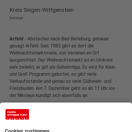
Kreis Siegen-Wittgenstein
Anzeige
Arfeld
- Abstecher nach Bad Berleburg, genauer
gesagt Arfeld. Seit 1983 gibt es dort die
Weihnachtsmarktmeile, von Vereinen im Ort
ausgerichtet. Der Weihnachtsmarkt ist im Umkreis
sehr beliebt, er gilt als Geheimtipp. Es wird für Klein
und Groß Programm geboten, es gibt viele
Verkaufsstände und genau so viele Glühwein- und
Fressbuden. Am 7. Dezember geht es ab 11 Uhr los -
der Nikolaus kündigt sich ebenfalls an.
Weitere Infos
Anzeige