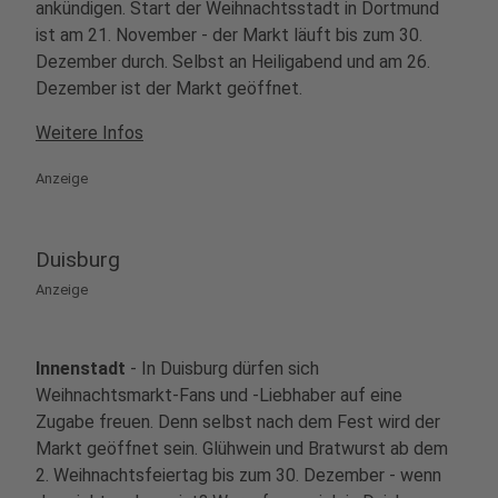
ankündigen. Start der Weihnachtsstadt in Dortmund
ist am 21. November - der Markt läuft bis zum 30.
15
Duisburger Weihnachtsmarkt Innenstadt
Dezember durch. Selbst an Heiligabend und am 26.
Königstraße 4-44
Dezember ist der Markt geöffnet.
47051 Duisburg
Weitere Infos
16
Anzeige
Romantischer Weihnachtsmarkt Merode
Kreuzherrenstraße 1
52379 Langerwehe
Duisburg
Anzeige
17
Kunsthandwerker-Weihnachtsmarkt
Schloss Moyland
Innenstadt
Am Schloß 4, 47551 Bedburg-Hau
- In Duisburg dürfen sich
Weihnachtsmarkt-Fans und -Liebhaber auf eine
Zugabe freuen. Denn selbst nach dem Fest wird der
18
Weihnachtsmarkt in JVA Castrop-Rauxel
Markt geöffnet sein. Glühwein und Bratwurst ab dem
2. Weihnachtsfeiertag bis zum 30. Dezember - wenn
Lerchenstraße 81
44581 Castrop-Rauxel