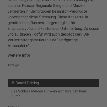
schöner Kulisse. Regionale Sänger und Musiker
verbreiten in Kleingruppen besinnlich-vergnügte
23
Moerser Weihnachtsmarkt
vorweihnachtliche Stimmung. Diese Konzerte, in
gemütlichem Rahmen, sorgen täglich für
Kastellplatz
47441 Moers
anspruchsvolle und kostenlose Unterhaltung. Zu essen
und zu trinken - dafür wird auch gesorgt sein. Die
Veranstalter garantieren eine "einzigartige
24
Romantischer Weihnachtsmarkt Hagen
Atmosphäre".
Mäckingerbach
Weitere Infos
58091 Hagen
Anzeige
25
winter:city Rheine
Mühlenstraße 12
©
Daniel Dähling
48431 Rheine
Das Schloss Merode zur Weihnachtszeit im Kreis
Düren
26
Schloss Grünewald
42653 Solingen