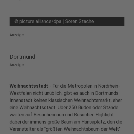
11
Weihnachtsmarkt am Kölner Dom
©
picture alliance/dpa | Sören Stache
Roncalliplatz
50667 Köln
Anzeige
12
Blotschenmarkt
Dortmund
Markt, 40822 Mettmann
Anzeige
13
Weihnachtsmarkt Hamm
Weihnachtsstadt
- Für die Metropolen in Nordrhein-
Marktplatz
Westfalen nicht unüblich, gibt es auch in Dortmunds
59065 Hamm
Innenstadt keinen klassischen Weihnachtsmarkt, eher
eine Weihnachtsstadt. Über 250 Buden oder Stände
14
Märchenhafter Weihnachtsmarkt Arfeld
warten auf Besucherinnen und Besucher. Highlight
dabei der immens große Baum am Hansaplatz, den die
Am Kirchweg 2
57319 Bad Berleburg
Veranstalter als "größten Weihnachtsbaum der Welt"