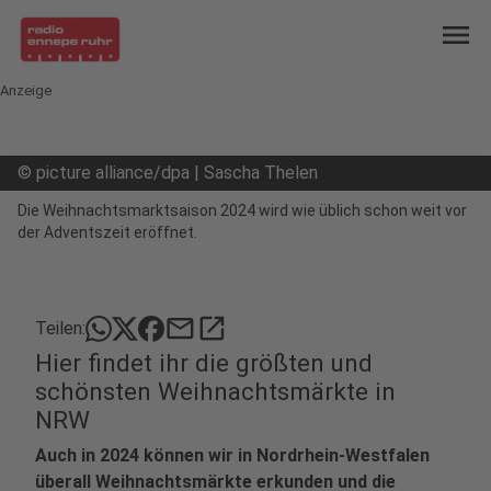
menu
Anzeige
©
picture alliance/dpa | Sascha Thelen
Die Weihnachtsmarktsaison 2024 wird wie üblich schon weit vor
der Adventszeit eröffnet.
mail
open_in_new
Teilen:
Hier findet ihr die größten und
schönsten Weihnachtsmärkte in
NRW
Auch in 2024 können wir in Nordrhein-Westfalen
überall Weihnachtsmärkte erkunden und die