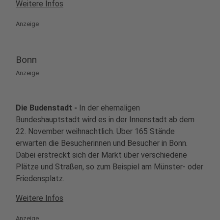
Weitere Infos
7
Weihnachtsmarkt Rüttenscheid
Anzeige
Rüttenscheider Stern
Bonn
8
Weihnachtsmärkte in Münster
Anzeige
Lambertikirchplatz
48143 Münster
Die Budenstadt -
In der ehemaligen
Bundeshauptstadt wird es in der Innenstadt ab dem
9
Markt der Engel
22. November weihnachtlich. Über 165 Stände
erwarten die Besucherinnen und Besucher in Bonn.
Neumarkt
50667 Köln
Dabei erstreckt sich der Markt über verschiedene
Plätze und Straßen, so zum Beispiel am Münster- oder
Friedensplatz.
10
Heinzels Wintermärchen
Weitere Infos
Heumarkt und Alter Markt
50667 Köln
Anzeige