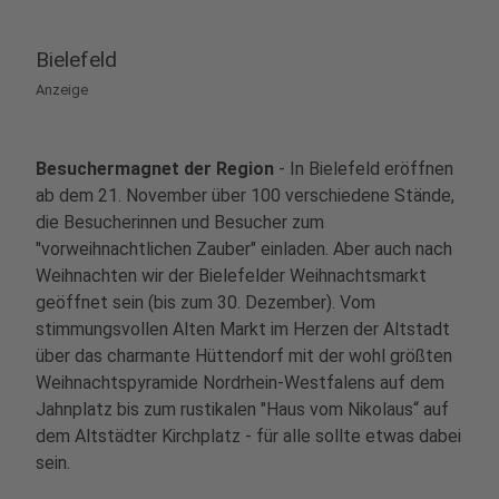
3
Bonner Budenstadt
Bielefeld
Münsterplatz
Anzeige
53111 Bonn
Besuchermagnet der Region
4
- In Bielefeld eröffnen
Weihnachtsstadt Dortmund
ab dem 21. November über 100 verschiedene Stände,
Hansaplatz
die Besucherinnen und Besucher zum
44137 Dortmund
"vorweihnachtlichen Zauber" einladen. Aber auch nach
Weihnachten wir der Bielefelder Weihnachtsmarkt
5
geöffnet sein (bis zum 30. Dezember). Vom
Weihnachtsmärkte in Düsseldorf
stimmungsvollen Alten Markt im Herzen der Altstadt
Königsallee
über das charmante Hüttendorf mit der wohl größten
40215 Düsseldorf
Weihnachtspyramide Nordrhein-Westfalens auf dem
Jahnplatz bis zum rustikalen "Haus vom Nikolaus“ auf
6
dem Altstädter Kirchplatz - für alle sollte etwas dabei
Mittelalterlicher Weihnachtsmarkt Essen
sein.
Kettwiger Str. 62, 45127 Essen