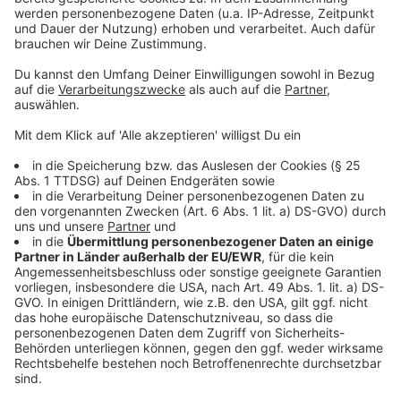
Anzeige
Solingen
Anzeige
Haus Grünwald
- In diesem Jahr findet der
Weihnachtsmarkt am Schloss Grünewald bereits zum
19. Mal statt. Das Schloss öffnet an jedem
Adventswochenende jeweils von Freitag bis Sonntag
seine Tore. "Jeweils über 100 Aussteller in den
Bereichen Kunst, Kunsthandwerk, historisches
Handwerk und modernes Design bieten an den
Adventswochenenden ihre vorwiegend selbst
gefertigten Stücke an: stimmungsvolle Lichtobjekte,
Schmuckunikate, Glas- und Papierkunst, Skulpturen
aus Holz und Keramik, Textilien aus Wolle, Filz und