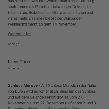
das nicht mal was ist? Worauf man sich in Duisburg
noch freuen darf? Lichtinstallationen, Dekorierte
Holzhütten, Reibekuchen, Glühweinschiffchen und
19
Cranger Weihnachtszauber
vieles mehr. Das alles bietet der Duisburger
Altcrange 26
Weihnachtsmarkt ab dem 14. November.
44653 Herne
Weitere Infos
20
Anzeige
Altenberger Adventsmarkt
Eugen-Heinen-Platz 2, 51519 Odenthal
Kreis Düren
21
Anzeige
Weihnachtsmarkt Siegburg
Markt 46
53721 Siegburg
Schloss Merode
- Auf Schloss Merode in der Nähe
von Düren wird es romantisch. Rund um das Schloss
22
und auf dem Gelände selbst gibt es vom 27.
Weihnachtsmarkt Monschau
November bis zum 22. Dezember (außer am 2. und 3.
Rurstraße 9
Dezember) durchgehend traumhafte Stimmung vor
52156 Monschau