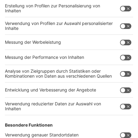
Weihnachtsmarkt in Rheine veranstalten. Unter der
Woche sowie am Wochenende erwarten Besucher
spezielle Angebote sowie Rabatte. Live-Musik und
DJs sorgen für gute Stimmung. Das ist aber noch nicht
alles. Denn vom 5. bis 8. Dezember und 12. bis 15.
Dezember wird der Nikolausmarkt eröffnet sein -
inklusive Ankunft vom Nikolaus am 10.12. per Schiff -
wo hat man sowas schon mal gesehen?
Weitere Infos
Anzeige
Kreis Wesel
Anzeige
Vielfalt im gesamten Kreis
- Im Kreis Wesel ist die
Vielfalt an Weihnachtsmärkten riesig. Zwischen Burg,