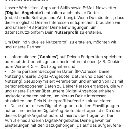
Städteregion Aachen
Anzeige
Aachener Altstadt
- Mitten in der Aachener Altstadt,
zwischen Aachener Dom und Rathaus, hat sich in den
vergangenen 50 Jahren einer der angeblich schönsten
Weihnachtsmärkte Europas entwickelt. Vom 22.
November bis 23. Dezember bieten über 120 Händler,
Handwerker, Künstler und Gastronomen Kerzen und
Printen, festliche Musik und Handwerkliches aus den
traditionellen Werkstätten.
Weitere Infos
Anzeige