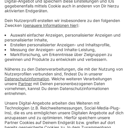
©
Märkte und Aktionskreis City e.V.
Auch in der Städteregion Aachen gibt es jährlich einen
großen Weihnachtsmarkt, der viele Besucherinnen und
Besucher anlockt.
Anzeige
Monschau
- Mitten in der Eifel ist die Chance
außerdem hoch, den Weihnachtsmarkt in Monschau im
Schnee zu erleben. Die Altstadt in Monschau hat mit
ihren alten Fachwerkhäusern schon ohne
Weihnachtsmarkt eine ganz tolle Atmosphäre. Mit all
den Lichtern und Buden wird es aber noch mal eine
ganze Schippe besser. Der Weihnachtsmarkt hat vom
29. November bis zum 22. Dezember nur an den
Wochenenden geöffnet.
Weitere Infos