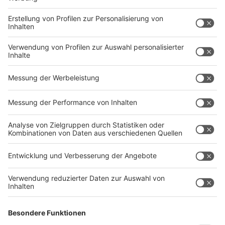
der Sonne spielen. "Vielleicht hilft es, sich die
Menschen in südlichen Ländern anzuschauen. Während
der Mittagshitze ziehen sie sich in den Schatten
zurück. Das sollten wir uns zum Vorbild nehmen", rät
der Kinderarzt.
Anzeige
Sport und Bewegung
Anzeige
Kinder sind oft unermüdlich, auch bei hohen
Temperaturen. „Kinder flitzen, wenn der Ball rollt, egal
wie heiß es ist“, so Gerschlauer. Daher ist es wichtig,
auf regelmäßige Trinkpausen zu achten. Viele