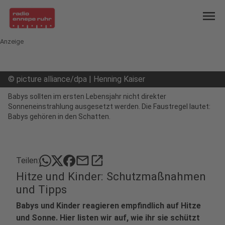
menu
Anzeige
©
picture alliance/dpa | Henning Kaiser
Babys sollten im ersten Lebensjahr nicht direkter
Sonneneinstrahlung ausgesetzt werden. Die Faustregel lautet:
Babys gehören in den Schatten.
mail
open_in_new
Teilen:
Hitze und Kinder: Schutzmaßnahmen
und Tipps
Babys und Kinder reagieren empfindlich auf Hitze
und Sonne. Hier listen wir auf, wie ihr sie schützt