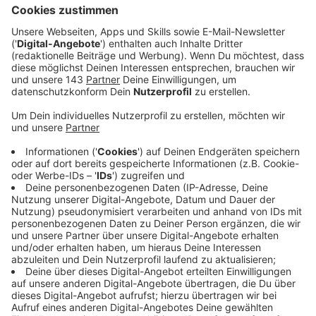
Anzeige
Kleidung und Sonnencreme für Kinder
Anzeige
Für ältere Kinder ist passende Kleidung essenziell.
Leichte, helle Stoffe mit UV-Schutz (UPF 30 oder
höher) bieten optimalen Schutz. "Wenn die Sonne
scheint, gilt: nicht ausziehen, sondern anziehen",
betont der Kinderarzt. Zusätzlich sollte Sonnencreme
mit physikalischem Schutz verwendet werden, die
mineralische Pigmente enthält. Diese Cremes sind
zwar schwerer aufzutragen, bieten aber einen
effektiven Schutz vor UV-Strahlen.
Anzeige