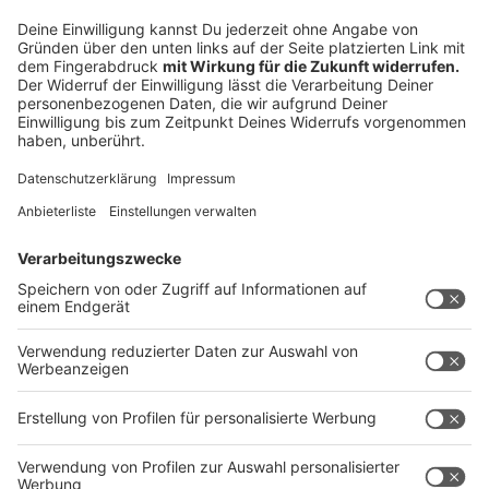
Anzeige
©
picture alliance/dpa/SOPA Images via ZUMA
Press Wire | Kim Jae-Hwan
Für ältere Kinder ist passende Kleidung essenziell.
Leichte, helle Stoffe mit UV-Schutz (UPF 30 oder
höher) bieten optimalen Schutz.
Anzeige
Kinder niemals ungeschützt in die Sonne
Anzeige
Kinder sollten während der heißesten Stunden des
Tages, zwischen 11 und 16 Uhr, nicht ungeschützt in