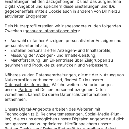
©
picture alliance/dpa | Annette Riedl
Eltern sollten auf Symptome wie Kopfschmerzen,
Übelkeit, Schwindel oder ungewöhnliche Müdigkeit
achten. Diese können auf einen Sonnenstich oder
Hitzschlag hinweisen
Anzeige
Flüssigkeitszufuhr ist entscheidend
Anzeige
Kinder sollten regelmäßig trinken, auch wenn sie
keinen Durst verspüren
. "Die Antwort 'Ich habe keinen
Durst' ist verboten", sagt Gerschlauer. Eltern sollten
darauf achten, dass ihre Kinder ausreichend Wasser
oder ungesüßte Getränke zu sich nehmen, um einer