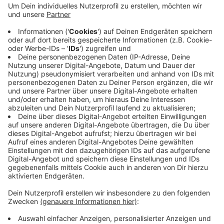
Veröffentlicht:
Dienstag, 06.04.2021 11:34
Anzeige
Deshalb ist die Straße für etwa eine Woche voll
gesperrt. Eine Umleitung über die Silscheder Straße
und Wittener Straße, also die B234 in Sprockhövel
wird ausgeschildert.
Anzeige
Anzeige