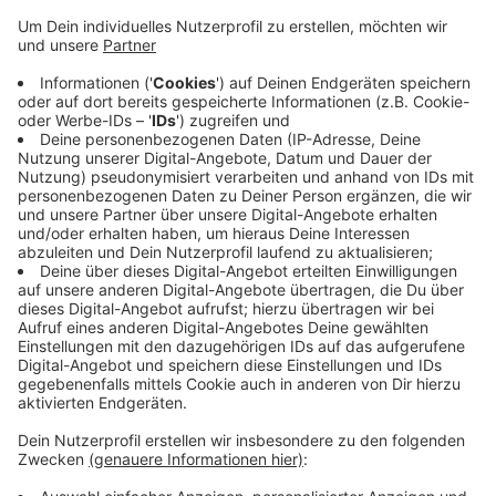
EN: Das betrifft mehr als die Hälfte der
Übernachtungsbetriebe, sagt Lars Martin, vom
Deutschen Hotel- und Gaststättenverband Westfalen.
Im Zuge der Corona-Maßnahmen sind im Frühjahr
weniger Menschen gereist – sowohl privat als auch
geschäftlich. Deshalb war das Hotelgewerbe bei uns
massiv von Kurzarbeit betroffen. Martin schaut jetzt
mit Sorge auf den Herbst. Momentan finden auch
keine Veranstaltungen oder Tagungen statt, die die
Leute in unsere Region ziehen. Gerade bei uns im Kreis
profitieren die Betriebe sonst sehr stark von Messen
und Großveranstaltungen im Umland.
Anzeige