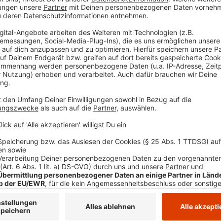
José Narciandi
NRW-Gesundheitsminister Lau
Krankenhausplan
Anzeige
Weiterführende Links zum Thema
Anzeige
Wer die Hintergründe zu der viel diskutierten un
möchte, kann sich hier
unseren Bericht
durchlese
Die Zusammenfassung der wichtigsten Verände
zu lesen
.
Außerdem gibt es
eine Karte des NRW-Gesundhe