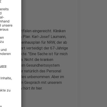
drhein-Westfalen eingereicht. Kliniken
ve Kritik am Plan. Karl-Josef Laumann,
eld den Krankenhausplan für NRW, der ab
z vor dem Start verteidigt der 67-Jährige
en Kritikpunkte. "Eine Sache ist für mich
 Menschen da. Nicht die kranken
ss jedem, der im Gesundheitssystem
. Und dass wir natürlich das Personal
n - ist doch alles unbenommen. Aber im
 so Laumann im Gespräch mit unserem
 Interview hört ihr hier.