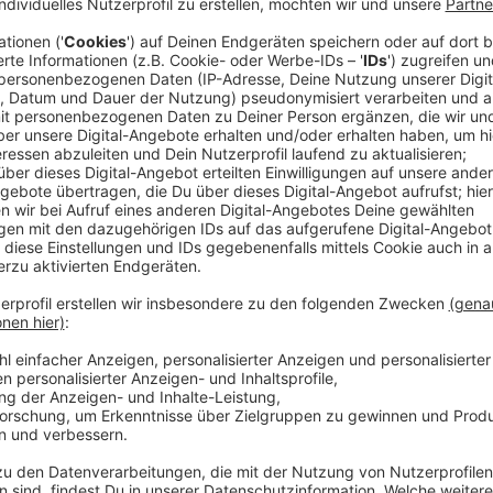
Veröffentlicht:
Montag, 31.03.2025 14:06
Anzeige
Über 90 Klagen wurden zur Krankenhausreform für Nor
und Krankenhäuser sowie Gewerkschaften üben massi
langjähriger NRW-Gesundheitsminister hatte im Vorf
dem 1. April 2025 an den Start geht, vorgestellt. Kur
das Vorhaben bei uns im Interview und wehrt sich geg
grundlegend: Die Krankenhäuser sind für den kranken
Menschen für den Erhalt der Krankenhäuser. Das mu
arbeitet, klar sein. Es geht um den kranken Menschen
dafür brauchen und dass die eine tolle Arbeit mache
Mittelpunkt steht der Patient und niemand anders",
Landtagskorrespondenten José Narciandi. Das gesamte
Anzeige