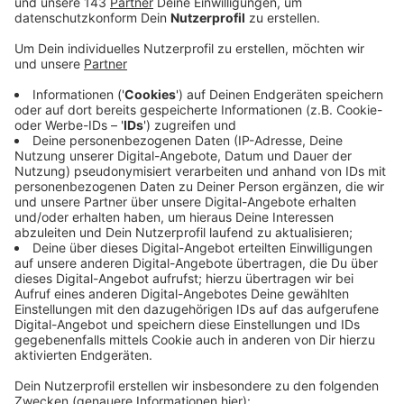
Anzeige
Sie impfen seit Anfang April ebenfalls gegen Corona.
Aber es gibt immer noch nicht genügend Impfstoff.
Rund 133.000 Menschen in unserem Kreis haben die
erste Impfung erhalten. Das sind mehr als 40% der
Einwohner. Knapp 34.000 Menschen sind sogar schon
zweimal geimpft. Die Kassenärztliche Vereinigung
hofft auf mehr Impfstoff, sodass eine verlässlichere
Planung in den Arztpraxen möglich wird und jeder, der
sich impfen lassen möchte, auch ein Impfangebot
bekommt. Die Hausärzte müssen aktuell immer wieder
mit veränderten Impfstoffmengen klar kommen. Das
führt zu organisatorischem Mehraufwand und viel
Diskussion in den Praxen. Obwohl die Priorisierung für
den Impfstoff von AstraZeneca aufgehoben wurde,
sind die Impfdosen immer noch begrenzt und nicht
unmittelbar verfügbar.