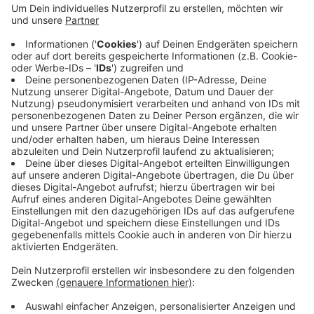
Zweifamilienhäuser preislich um 3 Prozent
gesunken. Die fallenden Preise hatten sich auch
schon im zweiten Halbjahr von 2022 bemerkbar
gemacht. Für Eigentumswohnungen ging der Preis
erst in diesem Jahr zurück und zwar um 4 Prozent.
So kostet beispielsweise in Hattingen der
Quadratmeter für eine Wohnung aus dem Baujahr
1980 ca 2030 Euro.
Veröffentlicht:
Freitag, 11.08.2023 08:44
Anzeige
Anzeige