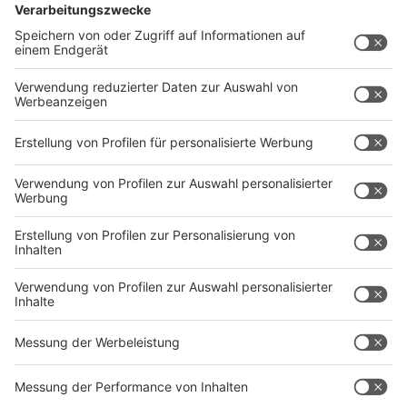
Dienstag, 7. Dezember, 9 bis 15 Uhr VHS, Mittelstraße
88, Gevelsberg
Donnerstag, 9. Dezember 12 bis 19 Uhr Innenstadt
Schwelm
Freitag, 10. Dezember, 12 bis 19 Uhr, Rathausplatz 16,
Hattingen
Anzeige