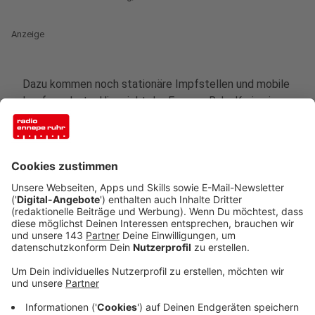
Anzeige
Dazu kommen noch stationäre Impfstellen und mobile
Impfangebote. Hier zieht der Ennepe-Ruhr-Kreis eine
ziemlich positive Bilanz. Allein am Wochenende haben
sich mehr als 1.300 Menschen impfen lassen. Jede
Zehnte Impfung war eine Erstimpfung, der Großteil mit
80 Prozent Booster-Impfungen. Die meisten
Menschen bei uns im Kreis haben sich am Samstag und
Sonntag in der Impfstelle in Ennepetal impfen lassen,
aber auch zum Impfbus in Breckerfeld und zur
Premiere der Impfstelle in Sprockhövel kamen
mehrere hundert Menschen.
Anzeige