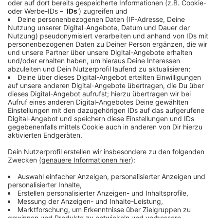
Übersicht der Impfangebote im Ennepe-
Ruhr-Kreis
Anzeige
Täglich geöffnete stationäre Impfstelle
Ennepetal, Kölner Str. 205, montags bis freitags 12 bis
19 Uhr, samstags/sonntags von 9 bis 16 Uhr
Einmal wöchentlich geöffnete stationäre
Impfstellen