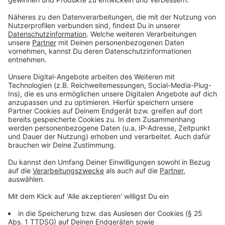
Breckerfeld, Martin-Luther-Haus, Martin-Luther-Str. 3,
mittwochs, 9 bis 15 Uhr
Gevelsberg, Alte Johanneskirche, Uferstr. 3, montags
9 bis 15 Uhr
Hattingen, Kurzzeitpflege am Evangelischen
Krankenhaus, Waldstraße 47, donnerstags 9 bis 15 Uhr
Herdecke, Kulturhaus, Goethestr. 14, freitags 9 bis 15
Uhr
Sprockhövel, Sporthalle Haßlinghausen, Geschwister-