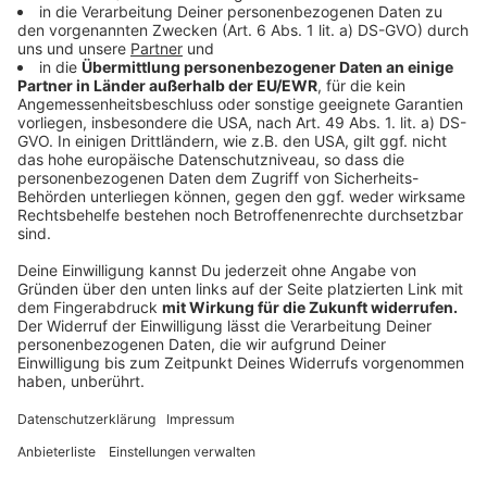
Scholl-Str. 12, sonntags 9 bis 15 Uhr
Wetter, Rathaus II, Veranstaltungsraum/Eingang
Bahnhofstraße gegenüber den ÖPNV-Haltestellen,
Kaiserstr. 70, dienstags 9 bis 15 Uhr
Witten, Saalbau, Bergerstr. 25, samstags 9 bis 15 Uhr
(Start am 11. Dezember, Öffnung am 25. Dezember
und 1. Januar noch unklar)
Impfbus Fahrplan