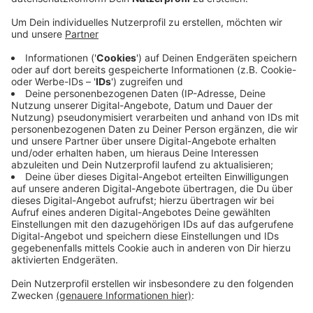
Witten/Herdecke: Studierende haben mit Ärzten der
Hochschule die Initiative CoronAid gegründet.
Gemeinsam wollen sie Gesundheitseinrichtungen in der
Region unterstützen. Rund 300 Studierende haben
sich in kurzer Zeit als Freiwillige gemeldet. Im Einsatz
sind sie unter anderem an Telefonhotlines und in
Kliniken. Medizinstudierende in höheren Semestern
sowie Studierende mit einer Ausbildung in
Gesundheitsberufen wie Pflege, Rettungsassistenz
und Physiotherapie helfen zum Beispiel auf Intensiv-
und Infektionsstationen sowie in Notfallambulanzen.
Infos gibt es hier: www.uni-wh.de/coronaid
Anzeige