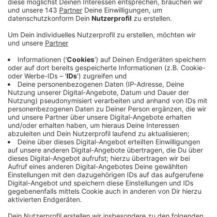
Zur aktuellen Aktionswoche gegen Rassismus
laufen auch bei uns Veranstaltungen. Heute zum
Tag gegen Rassismus lädt zum Beispiel der
Integrationsrat der Stadt Wetter ein. Seit 17:00
Uhr stellt der Rat im Stadtsaal sich und seine
Arbeit vor. Die Gäste können mit dem
Integrationsrat ins Gespräch kommen, und selbst
ihre Ideen und Vorstellungen zum Thema
Integration darlegen. Nebenher erwartet die
Besucherinnen und Besucher ein ansprechendes
Rahmenprogramm.
Veröffentlicht:
Dienstag, 21.03.2023 17:05
Anzeige
Morgen (22.03.) stehen die meisten Aktionen auf dem
Programm: Die Gewinner des Fotowettbewerbs