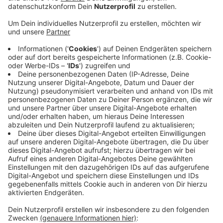
EN: Nach 106 Corona-Neuinfektionen innerhalb der
letzten 24 Stunden ist der Wert auf gut 190
gestiegen. Die bislang höchste Inzidenz hatte das
Kreisgesundheitsamt Mitte vergangenen Monats
registriert - mit knapp 180.
Drei weitere Menschen sind im Kreis im
Zusammenhang mit Covid-19 verstorben: ein 64-
jähriger Mann aus Hattingen, eine 89-jährige Frau aus
dem Pflegeheim St. Josef in Hattingen und eine 85-
Jährige aus dem Haus am Quell in Sprockhövel.
Hattingen und Sprockhövel sind derzeit besonders
betroffen mit etwa 30 beziehungsweise 10
Neuinfektionen innerhalb des letzten Tages. Dort sind,
gemessen an der Einwohnerzahl, auch relativ viele
Menschen erkrankt: 233 in Hattingen und 103 in
Sprockhövel.
Anzeige