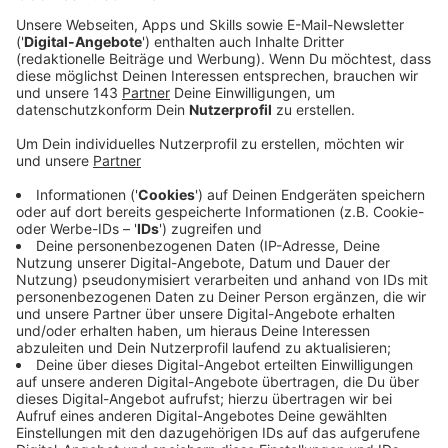
Der britische DJ und Producer Joel Corry möchte,
dass sich seine Fans den Liebeskummer von der Seele
tanzen. Mit der Single "Head & Heart", die er
zusammen mit Singer und Songwriter auf den Markt
gebracht hat, klappt das offensichtlich ganz gut.
Anzeige
Nach den Singles "Sorry" und "Lonely" hat Joel Corry
den nächsten Hit auf den Weg gebracht. Der 31-
Jährige kann es nicht nur an den Turntables und
Reglern, sondern auch mit seinen Muskeln. Schließlich
betreibt er nebenbei noch Personal-Training-Business
und führt eine Fitnessbekleidungs-App. Zurück zur
Musik: "Head & Heart" haben wir für euch im besten
Mix bereitgestellt.