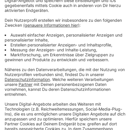
Anzeige
Wir benötigen Ihre
Zustimmung, um den YouTube
Video-Service zu laden!
Wir verwenden einen Service eines
Drittanbieters, um Videoinhalte
einzubetten. Dieser Service kann
Daten zu Ihren Aktivitäten
sammeln. Bitte lesen Sie die
Details durch und stimmen Sie der
Nutzung des Service zu, um dieses
Video anzusehen.
Mehr Informationen
Joel Corry & MNEK - Head & Heart (Official Video)