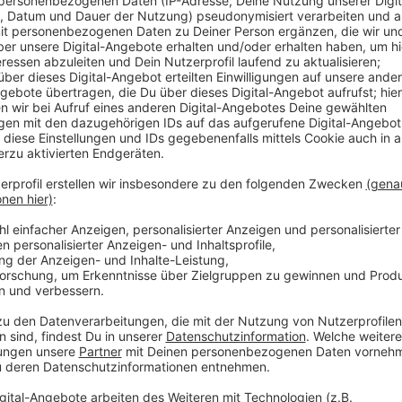
Anzeige
Jogis Sprachnachricht: "Doubl
Anzeige
Jogi Löw ist der schönste Bundestrainer aller Zeiten
werden und noch dreimal hin und zurück. Quasi im All
"Fashion's-Eleven" geformt.
Selbstverständlich immer dabei: Sein Handy, mit dem
Sprachnachricht von seinen Erlebnissen berichtet. Eb