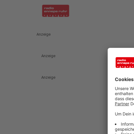
Anzeige
Anzeige
Anzeige