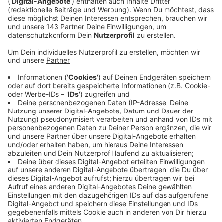
Veröffentlicht:
Donnerstag, 06.02.2020 15:22
Anzeige
Jogi Löw ist der schönste Bundestrainer aller Zeiten
und aller Zeiten, die da noch kommen werden und noch
dreimal hin und zurück. Quasi im Alleingang hat er aus
einem rüden Haufen die "Fashion's-Eleven" geformt.
Selbstverständlich immer dabei: Sein Handy, mit dem
er in lieb gewonnener Manier per Sprachnachricht von
seinen Erlebnissen berichtet. Eben Jogis
Sprachnachricht, die Fußball-Comedy.
Anzeige