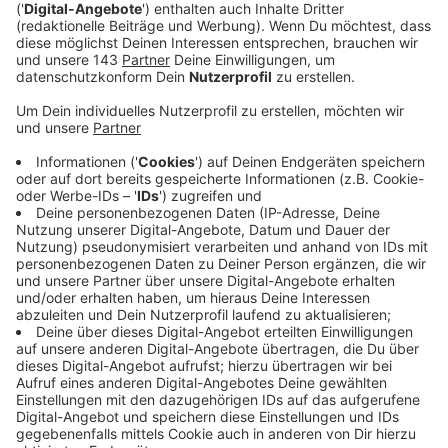
Vorbereitung alles.
Veröffentlicht:
Dienstag, 03.09.2019 08:50
Anzeige
Jogi Löw ist der schönste Bundestrainer aller Zeiten
und aller Zeiten, die da noch kommen werden und noch
dreimal hin und zurück. Quasi im Alleingang hat er aus
einem rüden Haufen die "Fashion's-Eleven" geformt.
Selbstverständlich immer dabei: Sein Handy, mit dem
er in lieb gewonnener Manier per Sprachnachricht von
seinen Erlebnissen berichtet.
Eben Jogis Sprachnachricht, die Fußball-Comedy.
Anzeige