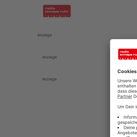
Anzeige
Anzeige
Anzeige