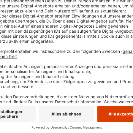
Eintritt. Alle Infos dazu findet ihr
hier
.
Veröffentlicht:
Dienstag, 28.05.2024 16:14
Anzeige
Christine Ruppio vom Regionalverband Ruhr
4 Tage Festprogramm in Essen
Anzeige