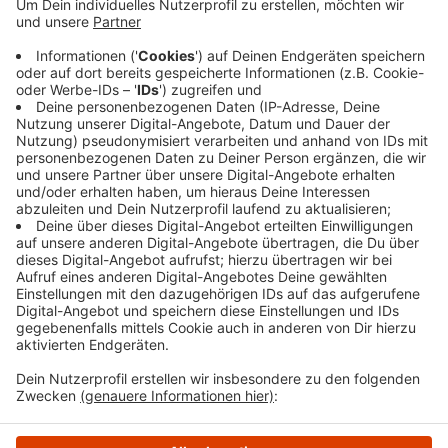
Traditionsmannschaft des FC Schalke 04 an. Das
Vorspiel bestreiten die U 15-Mädchen des VfL
Gennebeck und des TSV Herdecke. Am Samstag
stehen noch Jugendspiele und eine Ü30-Party auf
dem Programm. Der Sonntag steht ganz im
Zeichen der Familien.
Veröffentlicht:
Freitag, 02.06.2023 09:41
Anzeige
Anzeige