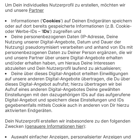
unerträglich. Und durch den Brand in dem
Flüchtlingslager sind 12.000 Menschen obdachlos
geworden. Der Wittener SPD-
Bundestagsabgeordnete Ralf Kapschack setzt sich
dafür ein, dass Deutschland mehr Flüchtlinge
aufnimmt. Er hat gemeinsam mit anderen
Sozialdemokraten einen Brief an Bundeskanzlerin
Merkel verfasst. Witten habe sich mit der Aktion
Seebrücke lange vor dem Brand bereit erklärt, als
Kommune mehr Menschen in Not aufzunehmen, so
Kapschack.
Anzeige
Anzeige