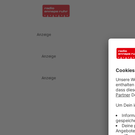
Anzeige
Anzeige
Anzeige