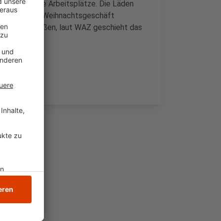
en dadurch ihre Arbeitsplätze. Die Läden
ollen noch das Weihnachtsgeschäft
morgen schließen, laut WAZ geschieht das