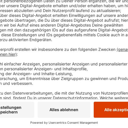
seiner 170 Filialen auf. Tausende Mitarbeiter verlier
schließen aber nicht alle auf einen Schlag, einige s
mitnehmen. Der Wittener Kaufhof sollte eigentlich 
schon heute.
Anzeige