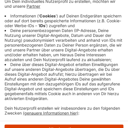
Ennepetal: Seit Montag haben Experten den Bereich
Büttenberg-Schiefelbusch abgesucht. Jetzt kommt
die Entwarnung: Dort liegen keine Blindgänger aus dem
zweiten Weltkrieg. Das war nach der Auswertung von
Luftbildern zunächst vermutet worden. Hätte sich der
Verdacht bestätigt, hätten Teile von Ennepetal und
Schwelm evakuiert werden müssen.
Anzeige
Anzeige