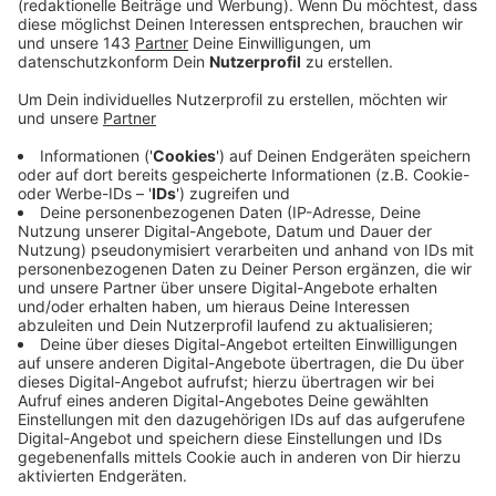
Mehr als 2.400 Lehrstellen haben Unternehmer in
diesem Ausbildungsjahr angeboten. Gut zehn
Prozent mehr als im Vorjahr und ein Drittel mehr
als vor zwei Jahren. Die Zahl der Bewerber
dagegen steigt kaum. Die demografische
Entwicklung lässt die Arbeitsagentur als Ursache
nicht gelten. Sattdessen sieht sie bei den jungen
Menschen ein immer weiter sinkendes Interesse
an betrieblicher Ausbildung. Aktuell sind noch 267
Ausbildungsstellen im Ennepe-Ruhr-Kreis
unbesetzt.
Dazu komme, dass fast jeder dritte
Ausbildungsvertrag vorzeitig aufgelöst wird.
Besonders drastisch stellt sich das im Handwerk