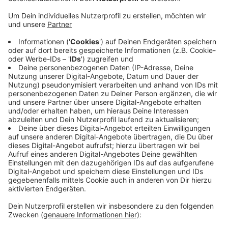
überwiegend positiv an. Für den ersten Schnee
dieses Jahr seien es wenig Unfälle gewesen, sagte
eine Sprecherin auf Nachfrage von Radio Ennepe
Ruhr. 5 Unfälle gab es, unter anderem in Ennepetal,
Sprockhövel und Wetter - alle nur mit
Blechschäden. In Breckerfeld stellte sich ein LKW
quer. Die Zahl der Unfälle sei etwas höher als im
normalen Berufsverkehr, aber weniger, als an
anderen Schneetagen. Der Busverkehr kämpfte
heute morgen auch mit Problemen. Nachdem die
Straßen geräumt waren, lief aber auch dort wieder
alles nach Plan.
Veröffentlicht:
Dienstag, 28.11.2023 14:50
Anzeige