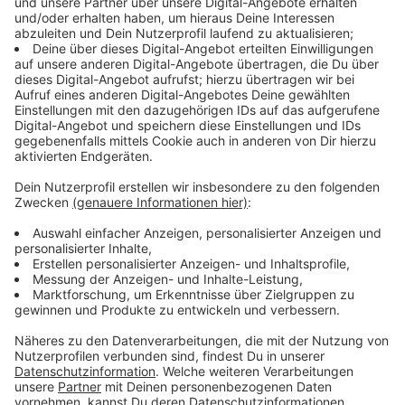
benutzen.
Blutspender werden nicht auf Corona getestet - für
die Übertragbarkeit des Coronavirus durch Blut gibt es
keine Hinweise. Aktuell gibt es anstelle der Bewirtung
zum Abschluss der Blutspende einen kleinen Imbiss
als „Lunch-ToGo“.
Blut spenden kann jeder ab 18 Jahren; Neuspender bis
zum 69. Geburtstag. Zur Blutspende muss immer ein
amtlicher Lichtbildausweis mitgebracht werden.
Männer dürfen sechs Mal und Frauen vier Mal innerhalb
von zwölf Monaten Blut spenden. Zwischen zwei
Blutspenden müssen 56 Tage liegen. Für alle, die mehr
über die Blutspendetermine in Wohnortnähe erfahren
wollen, hat der DRK-Blutspendedienst West im
Spender-Service-Center eine kostenlose Hotline
geschaltet. Unter 0800 -11 949 11 werden montags