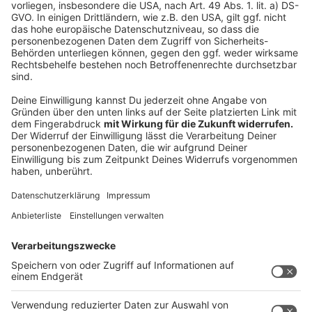
Zentrum für Kirche und Kultur, EG, großer Saal,
ehem. CVJM Heim
Südstraße 8
Do 06. Ennepetal Milspe 16:00 - 20:00 Uhr
Haus Ennepetal, Gasstr. 10
Anzeige
Anzeige