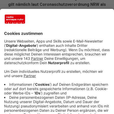
gilt nämlich laut Coronaschutzverordnung NRW als
Daseinsfür- und vorsorge.
Veröffentlicht:
Freitag, 30.04.2021 14:13
Anzeige
Das gilt aber natürlich nur, wenn der Spender oder die
Spenderin sich nach dem Termin auf direktem Weg
nach Hause macht. Auch heute kann in Schwelm und
Gevelsberg wieder Blut gespendet werden.
Im Vorfeld muss ein
Termin reserviert werden.
Während der Spender muss eine medizinische Maske
getragen werden. Aus Infektionsschutzgründen bittet
der Blutspendedienst darum, auf Begleitpersonen zu
verzichten sowie einen eigenen Kugelschreiber zu