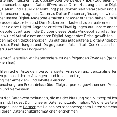
Corona-Schutzverordnung alle Großveranstaltungen z
Anzeige
"Nur schwer vorstellbar"
Anzeige
Laut Stadt ist es aber schwer vorstellbar, bei der a
Veranstaltung mit ähnlichem Charakter zu realisier
Raum ließen es nicht zu, Sicherheitsabstände in de
einzuhalten.
Anzeige
Das war die Maiwoche 2019
Anzeige