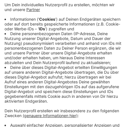
Richtung Hagen davon. Dabei überfährt er mehrere
rote Ampeln. Etwa ein Dutzend Streifenwagen aus
dem Ennepe-Ruhr-Kreis und Hagen nehmen die
Verfolgung auf. An einer Kreuzung in der Hagener
Innenstadt kracht der Autofahrer dann mit einem
anderen Wagen zusammen - die Verfolgungsjagd
ist damit beendet. Warum der 43-Jährige flüchtete,
ist unklar. Die Polizei prüft, ob Alkohol oder
Drogen im Spiel waren.
Veröffentlicht:
Montag, 20.01.2020 07:13
Anzeige
Anzeige