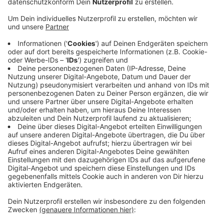
Die Freiwillige Feuerwehr in Ennepetal will eine
Kinderfeuerwehr gründen.
Veröffentlicht:
Mittwoch, 16.06.2021 06:00
Anzeige
Die Löschfüchse richten sich an Kinder zwischen
sechs und zwölf Jahren. Es geht darum, den Kindern
soziale Kompetenzen zu vermitteln und ihnen schon im
Kindesalter das Ehrenamt näherzubringen. Kinder
können aktuell allerdings noch nicht angemeldet
werden, weil noch einiges Organisatorisches erledigt
werden muss. Mit der Kinderfeuerwehr will die
Freiwillige Feuerwehr für Nachwuchs sorgen.
Anzeige