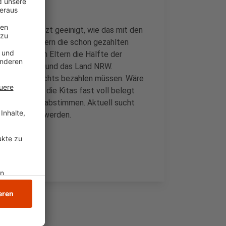
Kommunen jetzt geeinigt, wie das mit den
 bekommen Eltern die schon gezahlten
s Mai müssen Eltern die Hälfte der
die Kommunen und das Land NRW.
 Juni Eltern nichts bezahlen müssen. Wäre
jetzt im Juni die Kitas fast voll belegt
die Regelung abstimmen. Aktuell sucht
ge erstattet werden.