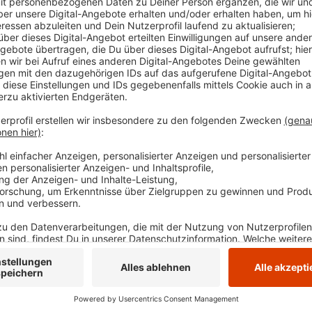
Laut der Stadt Witten haben sich das Land und die 
Elternbeiträgen laufen soll. Für den Monat Februar
Beiträge komplett erstattet. Für die Monate März bi
Beiträge bezahlen. Die andere Hälfte übernehmen 
Eigentlich war geplant, dass für die Monate Mai und
aber nicht gerechtfertigt, heißt es, weil zum Beispiel 
sind. Am Montag will der Rat der Stadt Witten über 
man auch noch nach einer Lösung, wie die Kitabeiträ
Anzeige