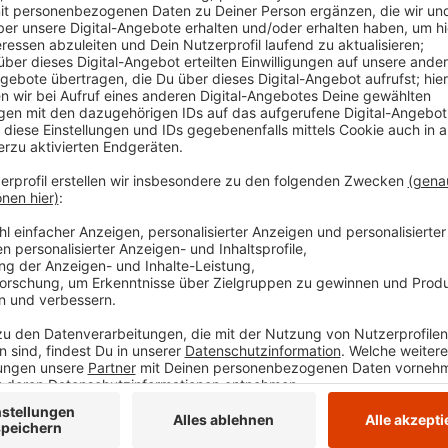
Comedy
Koalitions-Bingo - die Comedy
Anzeige
Die einen haben gefeiert, die anderen hätten gerne 
sich selbst entlassen, bevor es andere tun. Deutsch
jetzt irgendwie eine funktionierende Regierung auf d
aus den ganzen Schul- und Kindergarten-Gruppen gel
mit einer WhatsApp-Gruppe.
Anzeige