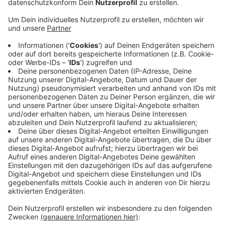
Veröffentlicht:
Donnerstag, 26.06.2025 16:13
Anzeige
Die Fraktion fordert, dass der Ennepe-Ruhr-Kreis
gemeinsam mit den Städten eine Kooperation prüft.
Ziel ist es, durch eine Zusammenarbeit Planung,
Ausführung und Bauüberwachung zu verbessern,
Kosten zu senken und Ressourcen effizienter zu
nutzen. Angesichts von Haushaltsüberschreitungen
und Fachkräftemangel sollen Bauprojekte im Kreis so
künftig wirtschaftlicher und qualitativ hochwertiger
umgesetzt werden. Am Montag (30.06.) kommt der
Kreistag zu seiner nächsten Sitzung zusammen.
Anzeige