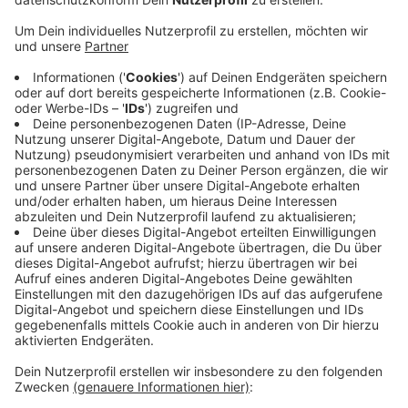
Witten: Klimawandel und nervige Staus - Bus und Bahn
müssen attraktiver werden, sagt die SPD-Fraktion.
Deshalb soll die Stadtverwaltung prüfen, ob eine
kostenlose Nutzung des Nahverkehrs in Witten
möglich ist. Ganz konkret soll ausgerechnet werden,
was es kostet, wenn alle Wittener oder nur bestimmte
Nutzergruppen, wie Schüler und Studenten oder auch
Senioren zum Beispiel abends ab halb 10 gratis mit
Bus und Bahn fahren können. Die Idee ist: Wer abends
kostenlos fährt, lässt sich von den Vorzügen
öffentlicher Verkehrsmittel überzeugen und lässt
vielleicht auch tagsüber öfter das Auto stehen. Über
den Antrag der SPD spricht heute die Politik in Witten.
Anzeige