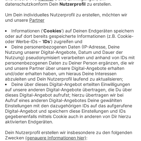
kostenlos ausprobieren können.
Veröffentlicht:
Mittwoch, 23.07.2025 08:41
Anzeige
Der StadtSportverband unterstützt die Vereine dabei
mit Öffentlichkeitsarbeit, Logistik und finanziell. Mit
„Sport im Park“ möchten die Vereine den Zugang zum
Sport erleichtern und die Möglichkeit geben in
unterschiedliche Sportangebote reinzuschnuppern.
Das Programm mit allen Angebotsbeschreibungen
sowie Informationen zu wetterbedingten Absagen
oder Anreisehinweisen gibt es auf
hier
. Außerdem
informiert der SSV regelmäßig bei Facebook und
Instagram über „Sport im Park“.
Anzeige