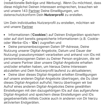
verdienten Urlaub wochenlang geplant und daraufhin
gearbeitet und dann das: Gerade im Urlaub
angekommen, wird man direkt krank! Die ersten freien
Tage und Pläne sind gelaufen. Unserer Reporterin
Steffi Otting hat das Thema im Interview mit Prof. Dr.
Tobias Esch von der Universität Witten/Herdecke
genau unter die Lupe genommen.
Anzeige
Das Interview anhören oder downloaden
Anzeige