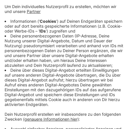
Krisenstab zwölf Menschen in unseren Städten mit
oder an Covid-19 gestorben, insgesamt zählte der
Kreis damit 132 Fälle. Diese Zahl hat er jetzt um eins
nach unten korrigiert.
Ein Corona-Patient war in ein anderes Krankenhaus
verlegt worden, dadurch war ein 95-jähriger Wittener
versehentlich als verstorben aufgenommen worden.
Es gibt also demnach nur 131 Corona-Todesopfer.
Gleichzeitig hat es seit gestern 55 Neuinfektionen
gegeben. Die Wochen-Inzidenz sinkt damit weiter
leicht - von 168 auf 161.
Anzeige